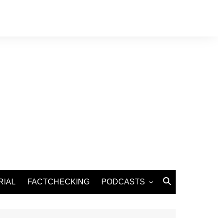
RIAL
FACTCHECKING
PODCASTS
Podcast Santé
Podcast Environnement