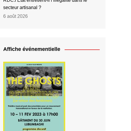
RDC:l’État entretient-il l’illégalité dans le
secteur artisanal ?
6 août 2026
Affiche événementielle