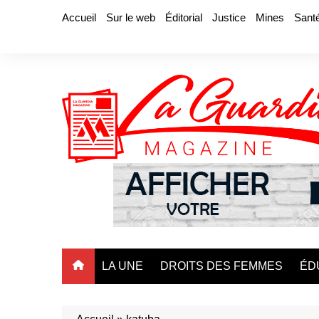
Aller
Accueil
Sur le web
Éditorial
Justice
Mines
Sant
au
contenu
LA UNE
DROITS DES FEMMES
ÉD