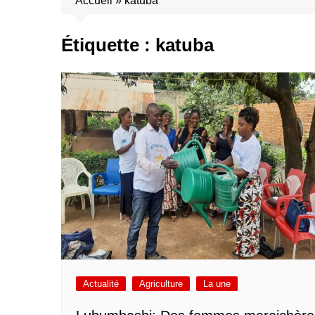
Accueil
»
katuba
Étiquette :
katuba
Actualité
Agriculture
La une