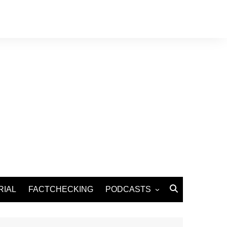
RIAL
FACTCHECKING
PODCASTS
Podcast Santé
Podcast Environnement