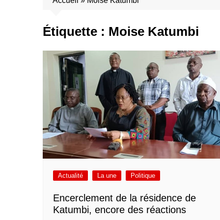
Accueil
»
Moise Katumbi
Étiquette :
Moise Katumbi
Actualité
La une
Politique
Encerclement de la résidence de
Katumbi, encore des réactions