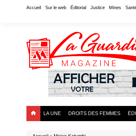
Aller
Accueil
Sur le web
Éditorial
Justice
Mines
Sant
au
contenu
LA UNE
DROITS DES FEMMES
ÉD