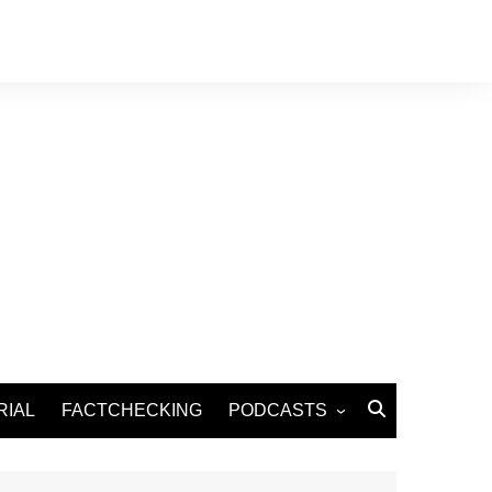
RIAL
FACTCHECKING
PODCASTS
Podcast Santé
Podcast Environnement