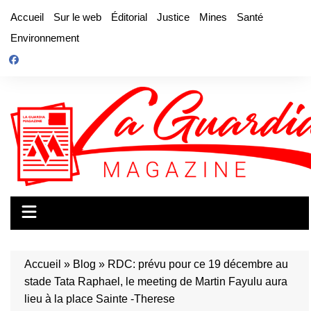
Aller
Accueil
Sur le web
Éditorial
Justice
Mines
Santé
au
Environnement
contenu
Accueil
»
Blog
»
RDC: prévu pour ce 19 décembre au
stade Tata Raphael, le meeting de Martin Fayulu aura
lieu à la place Sainte -Therese