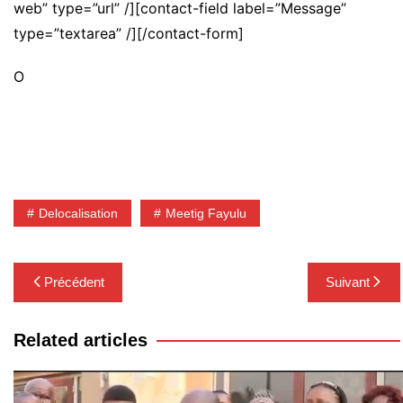
web” type=”url” /][contact-field label=”Message”
type=”textarea” /][/contact-form]
O
Delocalisation
Meetig Fayulu
Navigation
Précédent
Suivant
de
l’article
Related articles