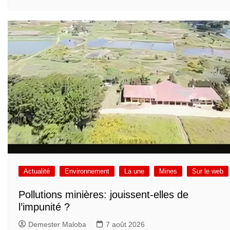
Actualité
Environnement
La une
Mines
Sur le web
Pollutions minières: jouissent-elles de
l’impunité ?
Demester Maloba
7 août 2026