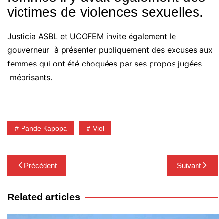
victimes de violences sexuelles.
Justicia ASBL et UCOFEM invite également le
gouverneur à présenter publiquement des excuses aux
femmes qui ont été choquées par ses propos jugées
méprisants.
Pande Kapopa
Viol
Navigation
Précédent
Suivant
de
l’article
Related articles