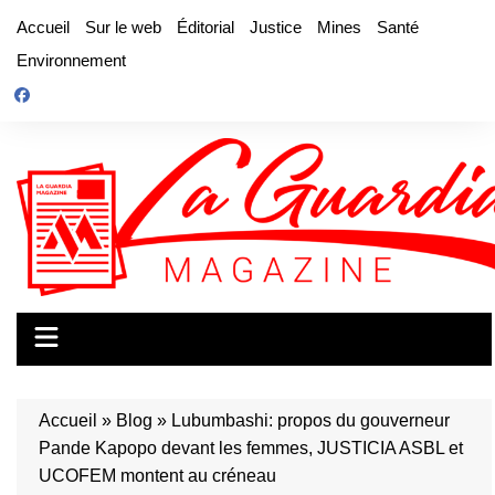
Aller
Accueil
Sur le web
Éditorial
Justice
Mines
Santé
au
Environnement
contenu
Accueil
»
Blog
»
Lubumbashi: propos du gouverneur
Pande Kapopo devant les femmes, JUSTICIA ASBL et
UCOFEM montent au créneau