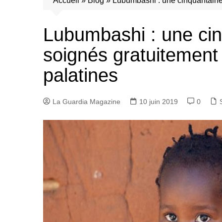
Accueil
»
Blog
»
Lubumbashi : une cinquantaine 
Lubumbashi : une ci
soignés gratuitement 
palatines
La Guardia Magazine
10 juin 2019
0