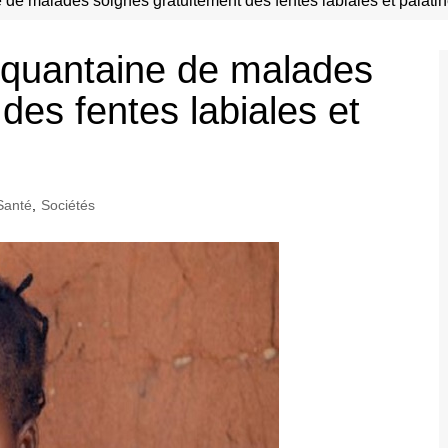
de malades soignés gratuitement des fentes labiales et palati
nquantaine de malades
des fentes labiales et
Santé
,
Sociétés