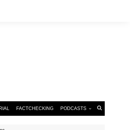
RIAL
FACTCHECKING
PODCASTS
Podcast Santé
Podcast Environnement