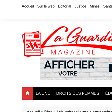
Aller
Accueil
Sur le web
Éditorial
Justice
Mines
Sant
au
contenu
LA UNE
DROITS DES FEMMES
ÉD