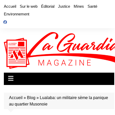
Aller
Accueil
Sur le web
Éditorial
Justice
Mines
Santé
au
Environnement
contenu
Accueil
»
Blog
»
Lualaba: un militaire sème la panique
au quartier Musonoie