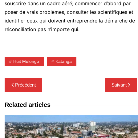
souscrire dans un cadre aéré; commencer d’abord par
poser de vrais problèmes, consulter les scientifiques et
identifier ceux qui doivent entreprendre la démarche de
réconciliation pas n’importe qui.
Huit Mulongo
Katanga
Navigation
Précédent
Suivant
de
l’article
Related articles