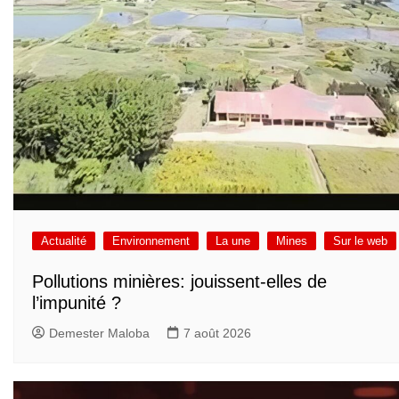
Actualité
Environnement
La une
Mines
Sur le web
Pollutions minières: jouissent-elles de
l’impunité ?
Demester Maloba
7 août 2026