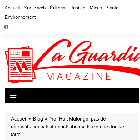
Aller
Accueil
Sur le web
Éditorial
Justice
Mines
Santé
au
Environnement
contenu
Accueil
»
Blog
»
Prof Huit Mulongo: pas de
réconciliation « Katumbi-Kabila », Kazembe doit se
taire