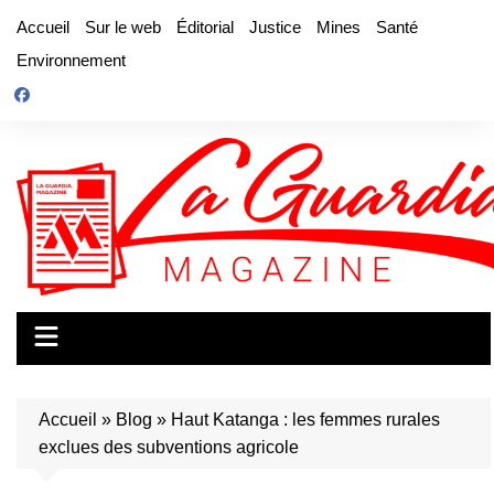
Aller
Accueil
Sur le web
Éditorial
Justice
Mines
Santé
au
Environnement
contenu
Accueil
»
Blog
»
Haut Katanga : les femmes rurales
exclues des subventions agricole