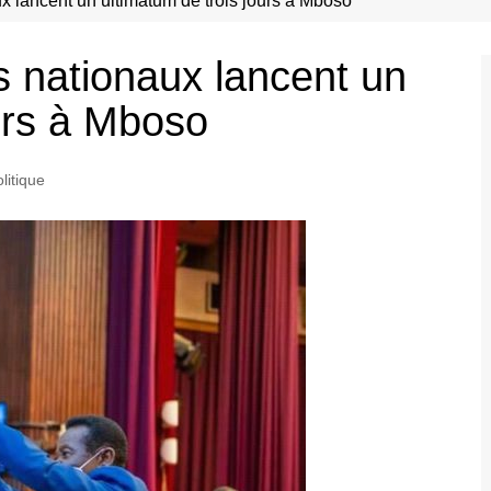
x lancent un ultimatum de trois jours à Mboso
s nationaux lancent un
ours à Mboso
litique