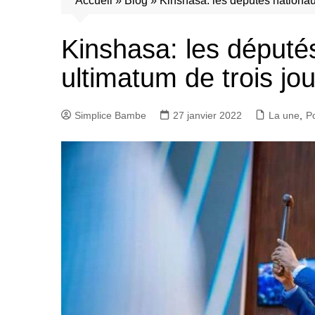
Accueil
»
Blog
»
Kinshasa: les députés nationau
Kinshasa: les député
ultimatum de trois j
Simplice Bambe
27 janvier 2022
La une
,
Po