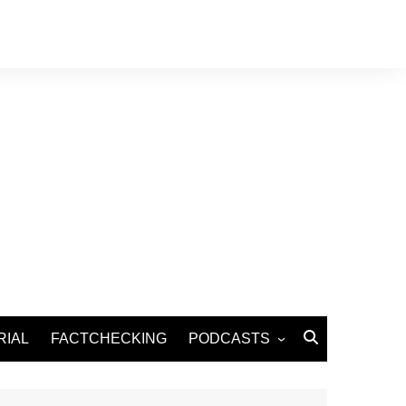
RIAL
FACTCHECKING
PODCASTS
Podcast Santé
Podcast Environnement