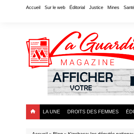
Aller
Accueil
Sur le web
Éditorial
Justice
Mines
Sant
au
contenu
LA UNE
DROITS DES FEMMES
ÉD