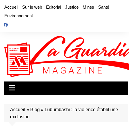
Aller
Accueil
Sur le web
Éditorial
Justice
Mines
Santé
au
Environnement
contenu
Accueil
»
Blog
»
Lubumbashi : la violence établit une
exclusion