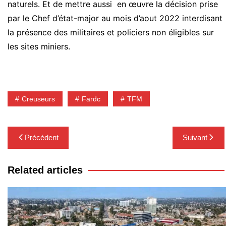
naturels. Et de mettre aussi en œuvre la décision prise
par le Chef d’état-major au mois d’aout 2022 interdisant
la présence des militaires et policiers non éligibles sur
les sites miniers.
Creuseurs
Fardc
TFM
Navigation
Précédent
Suivant
de
l’article
Related articles