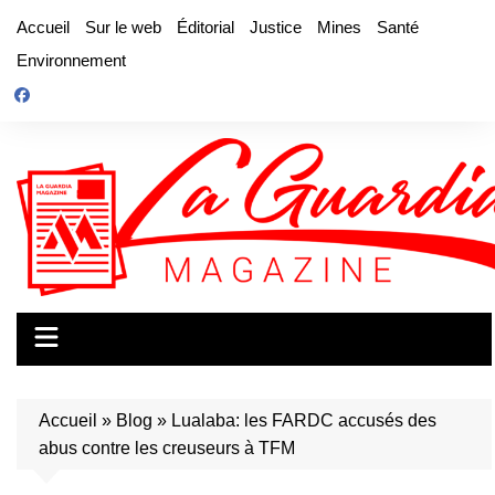
Aller
Accueil
Sur le web
Éditorial
Justice
Mines
Santé
au
Environnement
contenu
Accueil
»
Blog
»
Lualaba: les FARDC accusés des
abus contre les creuseurs à TFM