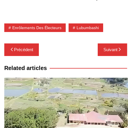
Enrôlements Des Électeurs
Lubumbashi
Navigation
Précédent
Suivant
de
l’article
Related articles