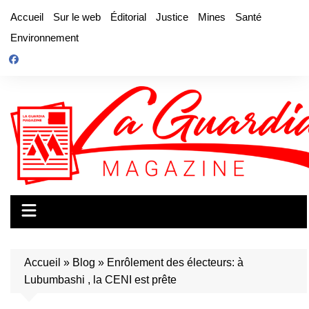
Aller
Accueil
Sur le web
Éditorial
Justice
Mines
Santé
au
Environnement
contenu
Accueil
»
Blog
»
Enrôlement des électeurs: à
Lubumbashi , la CENI est prête