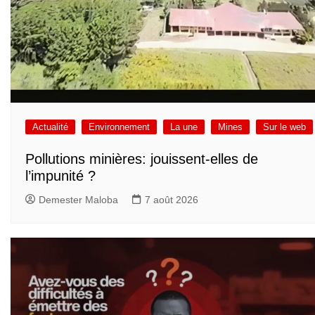
Actualité
Environnement
La une
Mines
Sur le web
Pollutions minières: jouissent-elles de
l’impunité ?
Demester Maloba
7 août 2026