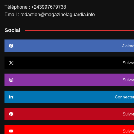
Téléphone : +243997679738
Email : redaction@magazinelaguardia.info
Social
J’aim
Suivr
Suivr
Connecte
Suivr
Suivr