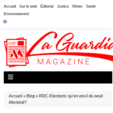
Aller
Accueil
Sur le web
Éditorial
Justice
Mines
Santé
au
Environnement
contenu
Accueil
»
Blog
»
RDC-Elections: qu’en est-il du seuil
électoral?