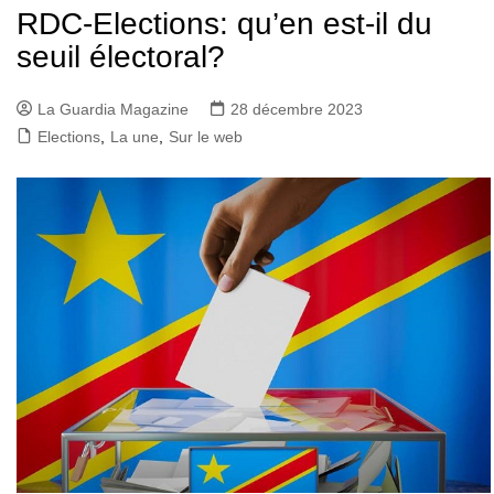
RDC-Elections: qu’en est-il du
seuil électoral?
La Guardia Magazine
28 décembre 2023
Elections
,
La une
,
Sur le web