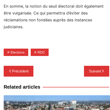
En somme, la notion du seuil électoral doit également
être vulgarisée. Ce qui permettra d’éviter des
réclamations non fondées auprès des instances
judiciaires.
Elections
RDC
Navigation
Précédent
Suivant
de
l’article
Related articles