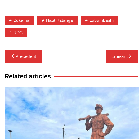
Bukama
Haut Katanga
Lubumbashi
RDC
Navigation
Précédent
Suivant
de
l’article
Related articles