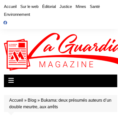
Aller
Accueil
Sur le web
Éditorial
Justice
Mines
Santé
au
Environnement
contenu
Accueil
»
Blog
»
Bukama: deux présumés auteurs d’un
double meurtre, aux arrêts