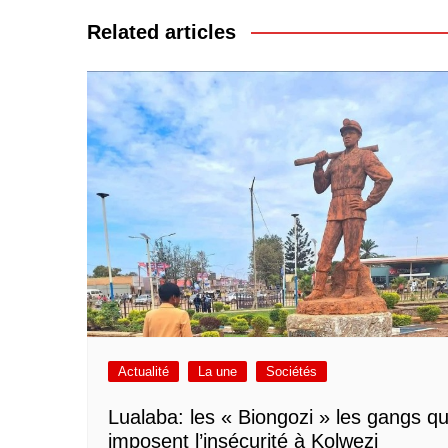
l’article
Related articles
Actualité
La une
Sociétés
Lualaba: les « Biongozi » les gangs qu
imposent l’insécurité à Kolwezi