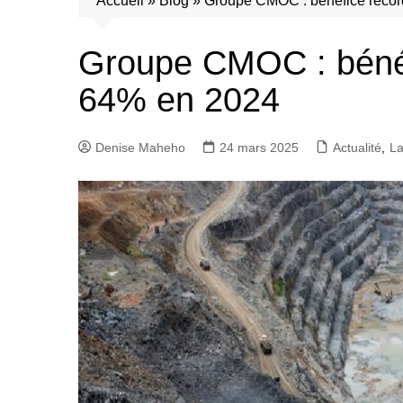
Accueil
»
Blog
»
Groupe CMOC : bénéfice recor
Groupe CMOC : bénéf
64% en 2024
Denise Maheho
24 mars 2025
Actualité
,
La