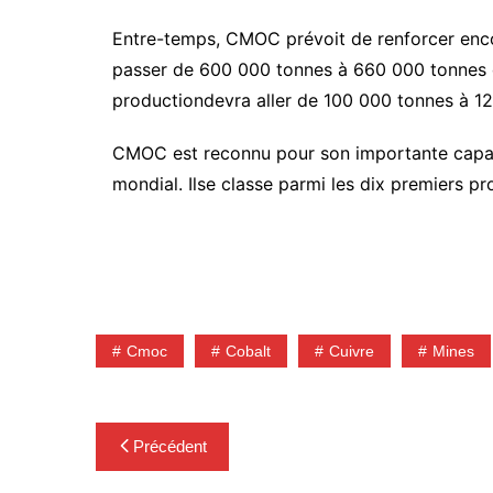
Entre-temps, CMOC prévoit de renforcer encor
passer de 600 000 tonnes à 660 000 tonnes de
productiondevra aller de 100 000 tonnes à 1
CMOC est reconnu pour son importante capac
mondial. Ilse classe parmi les dix premiers p
Cmoc
Cobalt
Cuivre
Mines
Navigation
Précédent
de