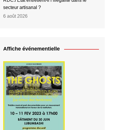
RDC:l’État entretient-il l’illégalité dans le
secteur artisanal ?
6 août 2026
Affiche événementielle