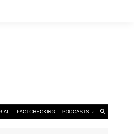
RIAL
FACTCHECKING
PODCASTS
Podcast Santé
Podcast Environnement