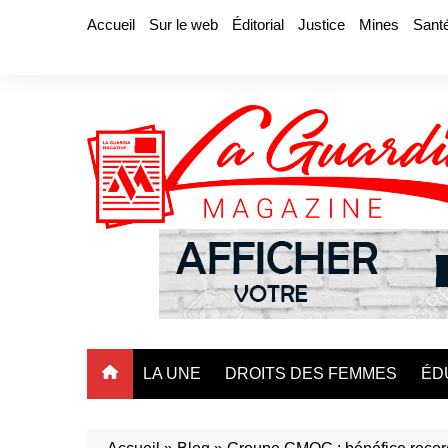
Aller
Accueil
Sur le web
Éditorial
Justice
Mines
Sant
au
contenu
LA UNE
DROITS DES FEMMES
ÉD