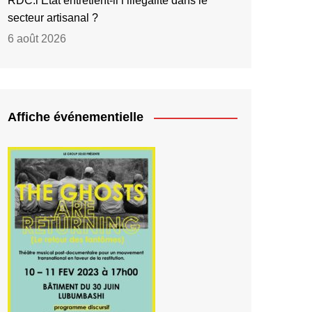
RDC:l’État entretient-il l’illégalité dans le
secteur artisanal ?
6 août 2026
Affiche événementielle