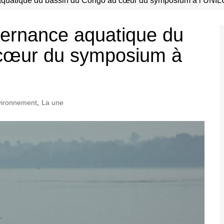
aquatique du bassin du Congo au cœur du symposium à l’UNIL
vernance aquatique du
 cœur du symposium à
vironnement
,
La une