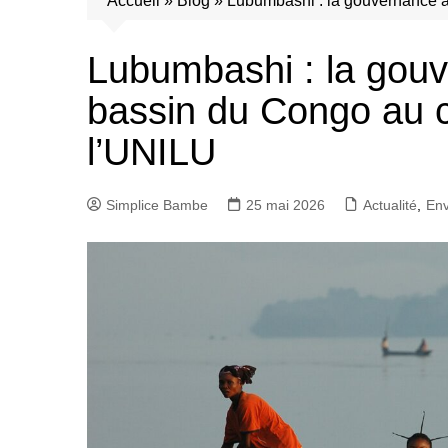
Accueil
»
Blog
»
Lubumbashi : la gouvernance 
Lubumbashi : la gou
bassin du Congo au
l’UNILU
Simplice Bambe
25 mai 2026
Actualité
,
En