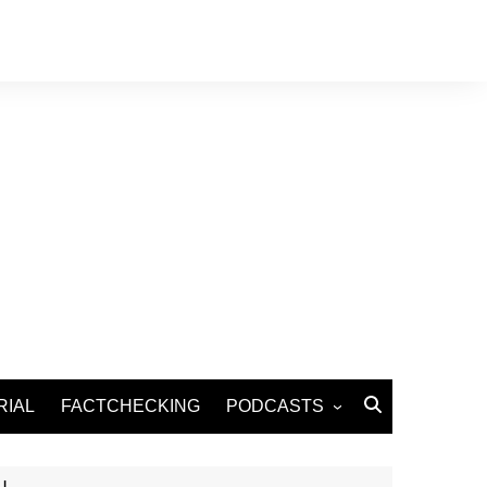
RIAL
FACTCHECKING
PODCASTS
Podcast Santé
Podcast Environnement