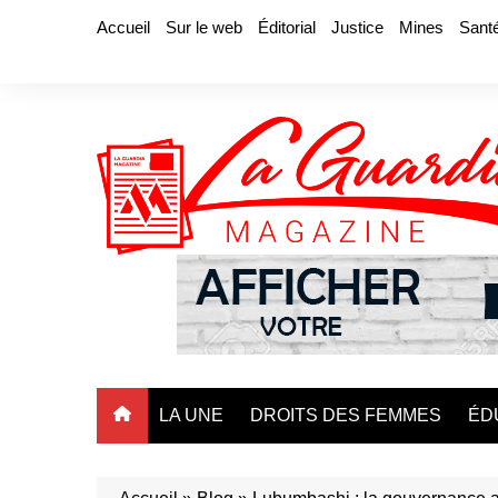
Aller
Accueil
Sur le web
Éditorial
Justice
Mines
Sant
au
contenu
LA UNE
DROITS DES FEMMES
ÉD