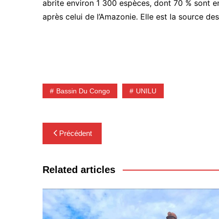
abrite environ 1 300 espèces, dont 70 % sont 
après celui de l’Amazonie. Elle est la source des
Bassin Du Congo
UNILU
Navigation
Précédent
de
l’article
Related articles