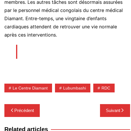
membres. Les autres tâches sont désormais assurées
par le personnel médical congolais du centre médical
Diamant. Entre-temps, une vingtaine d’enfants
cardiaques attendent de retrouver une vie normale
après ces interventions.
Le Centre Diamant
Lubumbashi
RDC
Navigation
Précédent
Suivant
de
l’article
Related articles