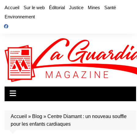
Aller
Accueil
Sur le web
Éditorial
Justice
Mines
Santé
au
Environnement
contenu
Accueil
»
Blog
»
Centre Diamant : un nouveau souffle
pour les enfants cardiaques