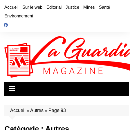
Aller
Accueil
Sur le web
Éditorial
Justice
Mines
Santé
au
Environnement
contenu
Accueil
»
Autres
»
Page 93
Catégorie :
Autres