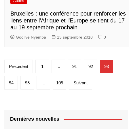
Autres
Bruxelles : une conférence pour renforcer les
liens entre l’Afrique et l’Europe se tient du 17
au 19 septembre prochain
Godlive Nyemba
13 septembre 2018
0
Pagination
Précédent
1
…
91
92
93
des
publications
94
95
…
105
Suivant
Dernières nouvelles