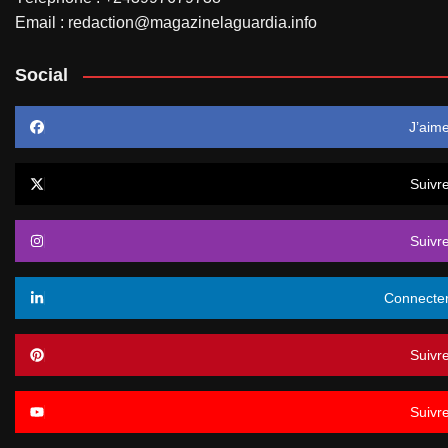
Email : redaction@magazinelaguardia.info
Social
J’aim
Suivr
Suivr
Connecte
Suivr
Suivr