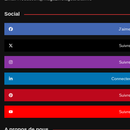
Social
J’aim
Suivr
Suivr
Connecte
Suivr
Suivr
A propos de nous