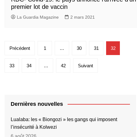
premier lot de vaccin
La Guardia Magazine
2 mars 2021
Pagination
Précédent
1
…
30
31
32
des
publications
33
34
…
42
Suivant
Dernières nouvelles
Lualaba: les « Biongozi » les gangs qui imposent
l’insécurité à Kolwezi
6 août 2026