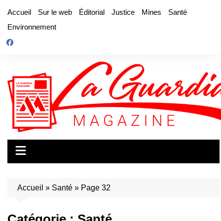
Aller
Accueil
Sur le web
Éditorial
Justice
Mines
Santé
au
Environnement
contenu
Accueil
»
Santé
»
Page 32
Catégorie :
Santé