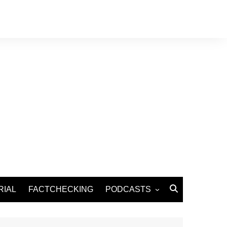
RIAL
FACTCHECKING
PODCASTS
Podcast Santé
Podcast Environnement