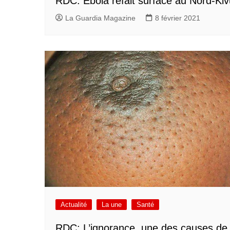
RDC: Ebola refait surface au Nord-Kiv
La Guardia Magazine
8 février 2021
Actualité
La une
Santé
RDC: L’ignorance, une des causes de