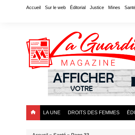
Aller
Accueil
Sur le web
Éditorial
Justice
Mines
Sant
au
contenu
LA UNE
DROITS DES FEMMES
ÉD