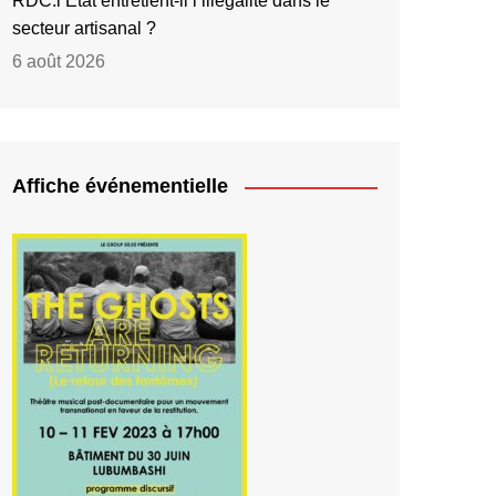
RDC:l’État entretient-il l’illégalité dans le
secteur artisanal ?
6 août 2026
Affiche événementielle