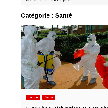
Accueil
»
Santé
»
Page 33
Catégorie :
Santé
La une
Santé