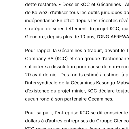
dette restante. » Dossier KCC et Gécamines
de Kolwezi d’utiliser tous les outils juridiques 
indépendance.En effet depuis les récentes rév
stratégie de surendettement du projet KCC, qui 
Glencore, depuis plus de 10 ans, l’ONG AFREWAT
Pour rappel, la Gécamines a traduit, devant l
Company SA (KCC) et son groupe d’actionnaires 
solliciter sa dissolution pour cause de non-reco
20 avril dernier. Des fonds estimé à estimer à pl
l’intersyndicale de la Gécamines Kasongo Mabwi
d’existence du projet minier, KCC déclare toujour
aucun rond à son partenaire Gécamines.
Pour sa part, l’entreprise KCC se dit consciente 
dollars à d’autres entreprises du Groupe Glen
KCC rassure ses partenaires. Avec la constructi