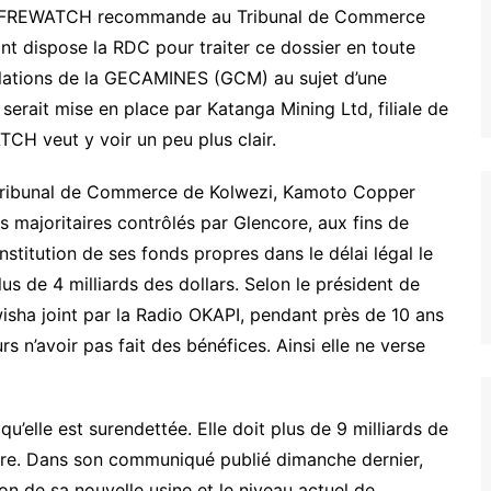
 : AFREWATCH recommande au Tribunal de Commerce
dont dispose la RDC pour traiter ce dossier en toute
élations de la GECAMINES (GCM) au sujet d’une
serait mise en place par Katanga Mining Ltd, filiale de
CH veut y voir un peu plus clair.
e Tribunal de Commerce de Kolwezi, Kamoto Copper
majoritaires contrôlés par Glencore, aux fins de
nstitution de ses fonds propres dans le délai légal le
us de 4 milliards des dollars. Selon le président de
sha joint par la Radio OKAPI, pendant près de 10 ans
s n’avoir pas fait des bénéfices. Ainsi elle ne verse
qu’elle est surendettée. Elle doit plus de 9 milliards de
core. Dans son communiqué publié dimanche dernier,
on de sa nouvelle usine et le niveau actuel de