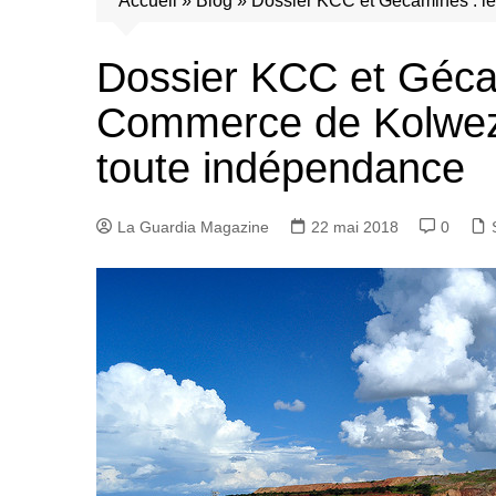
Accueil
»
Blog
»
Dossier KCC et Gécamines : le
Dossier KCC et Gécam
Commerce de Kolwezi 
toute indépendance
La Guardia Magazine
22 mai 2018
0