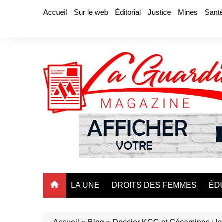
Aller
Accueil
Sur le web
Éditorial
Justice
Mines
Sant
au
contenu
LA UNE
DROITS DES FEMMES
ÉD