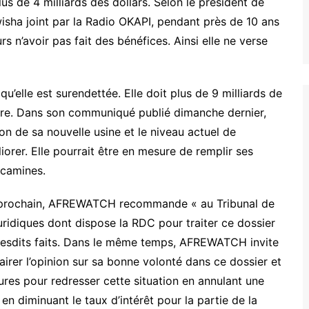
us de 4 milliards des dollars. Selon le président de
sha joint par la Radio OKAPI, pendant près de 10 ans
s n’avoir pas fait des bénéfices. Ainsi elle ne verse
qu’elle est surendettée. Elle doit plus de 9 milliards de
core. Dans son communiqué publié dimanche dernier,
on de sa nouvelle usine et le niveau actuel de
orer. Elle pourrait être en mesure de remplir ses
écamines.
i prochain, AFREWATCH recommande « au Tribunal de
juridiques dont dispose la RDC pour traiter ce dossier
r lesdits faits. Dans le même temps, AFREWATCH invite
airer l’opinion sur sa bonne volonté dans ce dossier et
es pour redresser cette situation en annulant une
n diminuant le taux d’intérêt pour la partie de la