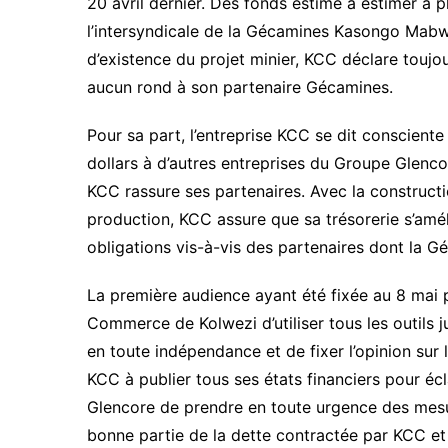
20 avril dernier. Des fonds estimé à estimer à pl
l’intersyndicale de la Gécamines Kasongo Mabwi
d’existence du projet minier, KCC déclare toujour
aucun rond à son partenaire Gécamines.
Pour sa part, l’entreprise KCC se dit consciente 
dollars à d’autres entreprises du Groupe Glen
KCC rassure ses partenaires. Avec la constructi
production, KCC assure que sa trésorerie s’améli
obligations vis-à-vis des partenaires dont la G
La première audience ayant été fixée au 8 ma
Commerce de Kolwezi d’utiliser tous les outils 
en toute indépendance et de fixer l’opinion su
KCC à publier tous ses états financiers pour écl
Glencore de prendre en toute urgence des mesur
bonne partie de la dette contractée par KCC et e