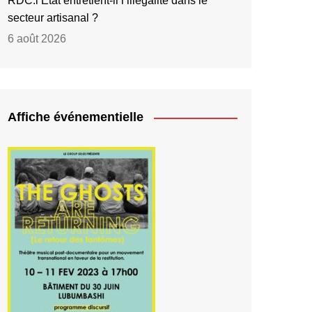
RDC:l’État entretient-il l’illégalité dans le
secteur artisanal ?
6 août 2026
Affiche événementielle