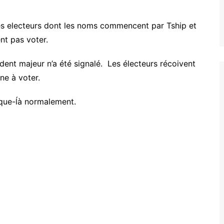
des electeurs dont les noms commencent par Tship et
nt pas voter.
cident majeur n’a été signalé. Les électeurs récoivent
ine à voter.
sque-ĺà normalement.