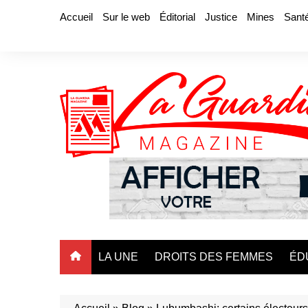
Aller
Accueil
Sur le web
Éditorial
Justice
Mines
Sant
au
contenu
LA UNE
DROITS DES FEMMES
ÉD