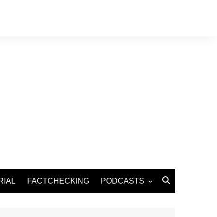
RIAL
FACTCHECKING
PODCASTS
Podcast Santé
Podcast Environnement