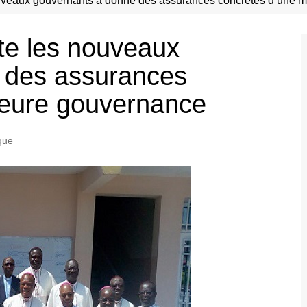
uveaux gouvernants a donné des assurances concrètes d’une m
te les nouveaux
 des assurances
leure gouvernance
ique