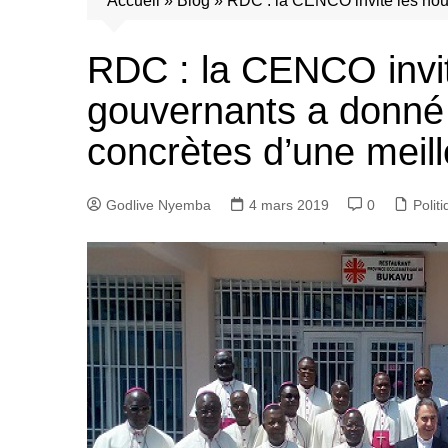
Accueil
»
Blog
»
RDC : la CENCO invite les no
RDC : la CENCO invi
gouvernants a donné
concrètes d’une meil
Godlive Nyemba
4 mars 2019
0
Polit