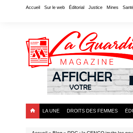
Aller
Accueil
Sur le web
Éditorial
Justice
Mines
Sant
au
contenu
LA UNE
DROITS DES FEMMES
ÉD