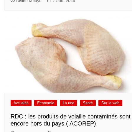
Divine Mbuyu
7 août 2026
Actualité
Economie
La une
Santé
Sur le web
RDC : les produits de volaille contaminés sont
encore hors du pays ( ACOREP)