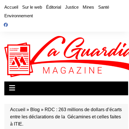
Aller
Accueil
Sur le web
Éditorial
Justice
Mines
Santé
au
Environnement
contenu
Accueil
»
Blog
»
RDC : 263 millions de dollars d’écarts
entre les déclarations de la Gécamines et celles faites
à ITIE.