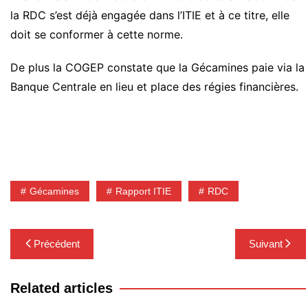
la RDC s’est déjà engagée dans l’ITIE et à ce titre, elle
doit se conformer à cette norme.
De plus la COGEP constate que la Gécamines paie via la
Banque Centrale en lieu et place des régies financières.
Gécamines
Rapport ITIE
RDC
Navigation
Précédent
Suivant
de
l’article
Related articles