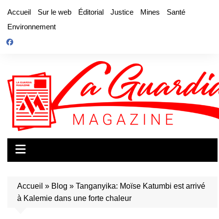
Aller
Accueil
Sur le web
Éditorial
Justice
Mines
Santé
au
Environnement
contenu
Accueil
»
Blog
»
Tanganyika: Moïse Katumbi est arrivé
à Kalemie dans une forte chaleur