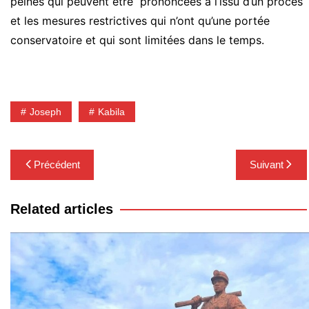
peines qui peuvent être prononcées à l’issu d’un procès
et les mesures restrictives qui n’ont qu’une portée
conservatoire et qui sont limitées dans le temps.
Joseph
Kabila
Navigation
Précédent
Suivant
de
l’article
Related articles