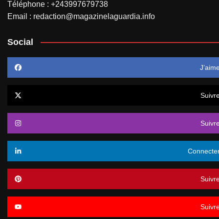
Téléphone : +243997679738
Email : redaction@magazinelaguardia.info
Social
J’aim
Suivr
Suivr
Connecte
Suivr
Suivr