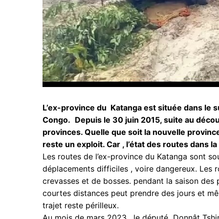
L’ex-province du Katanga est située dans le 
Congo.
Depuis le 30 juin 2015, suite au découp
provinces. Quelle que soit la nouvelle provinc
reste un exploit. Car , l’état des routes dans l
Les routes de l’ex-province du Katanga sont so
déplacements difficiles , voire dangereux. Les
crevasses et de bosses. pendant la saison des p
courtes distances peut prendre des jours et 
trajet reste périlleux.
Au mois de mars 2023 , le député Donnât Tshim