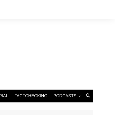
RIAL
FACTCHECKING
PODCASTS
Podcast Santé
Podcast Environnement