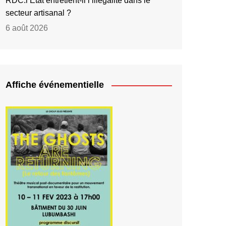
RDC:l’État entretient-il l’illégalité dans le
secteur artisanal ?
6 août 2026
Affiche événementielle