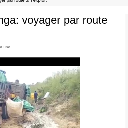
r par route ,un exploit
nga: voyager par route
a une