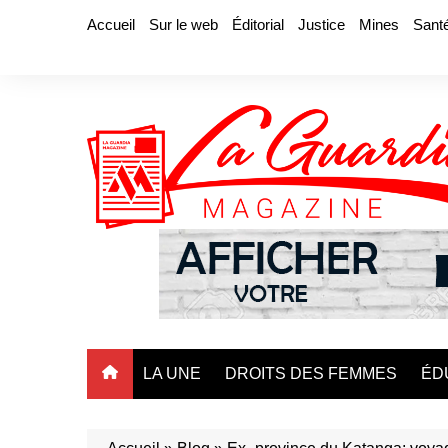
Aller
Accueil
Sur le web
Éditorial
Justice
Mines
Sant
au
contenu
LA UNE
DROITS DES FEMMES
ÉD