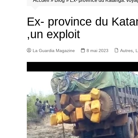
Accueil
»
Blog
»
Ex- province du Katanga: voyage
Ex- province du Kata
,un exploit
La Guardia Magazine
8 mai 2023
Autres
,
L