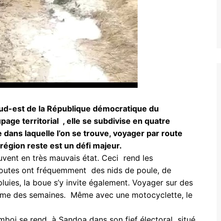
sud-est de la République démocratique du
age territorial , elle se subdivise en quatre
e dans laquelle l’on se trouve, voyager par route
a région reste est un défi majeur.
uvent en très mauvais état. Ceci rend les
 routes ont fréquemment des nids de poule, de
luies, la boue s’y invite également. Voyager sur des
même des semaines. Même avec une motocyclette, le
boj se rend à Sandoa dans son fief électoral situé