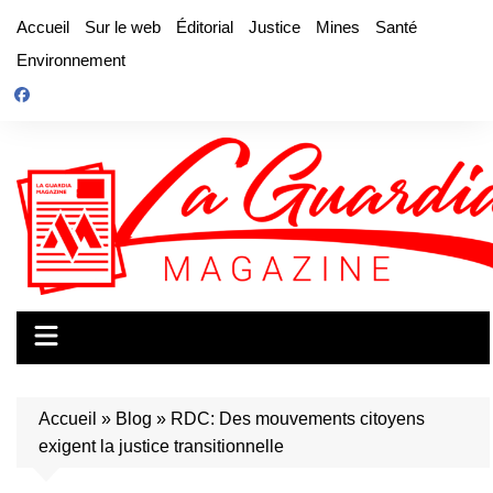
Aller
Accueil
Sur le web
Éditorial
Justice
Mines
Santé
au
Environnement
contenu
Accueil
»
Blog
»
RDC: Des mouvements citoyens
exigent la justice transitionnelle