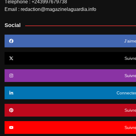
Téléphone : +243997679738
Email : redaction@magazinelaguardia.info
Social
J’aim
Suivr
Suivr
Connecte
Suivr
Suivr