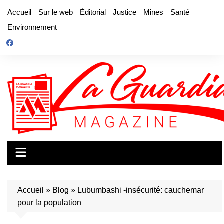
Aller
Accueil
Sur le web
Éditorial
Justice
Mines
Santé
au
Environnement
contenu
Accueil
»
Blog
»
Lubumbashi -insécurité: cauchemar
pour la population