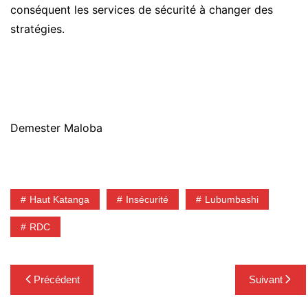
conséquent les services de sécurité à changer des
stratégies.
Demester Maloba
Haut Katanga
Insécurité
Lubumbashi
RDC
Navigation
Précédent
Suivant
de