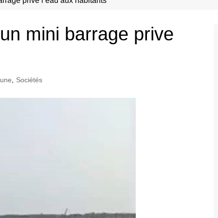
arrage prive l’eau aux habitants
’un mini barrage prive
 une
,
Sociétés