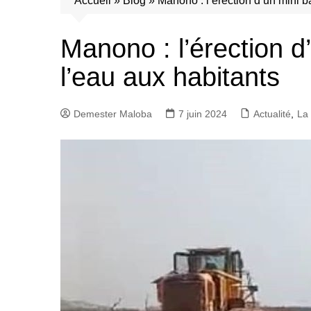
Accueil
»
Blog
»
Manono : l’érection d’un mini b
Manono : l’érection d
l’eau aux habitants
Demester Maloba
7 juin 2024
Actualité
,
La