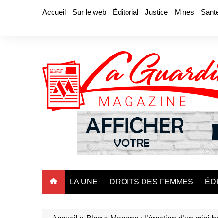
Aller
Accueil
Sur le web
Éditorial
Justice
Mines
Sant
au
contenu
LA UNE
DROITS DES FEMMES
ÉD