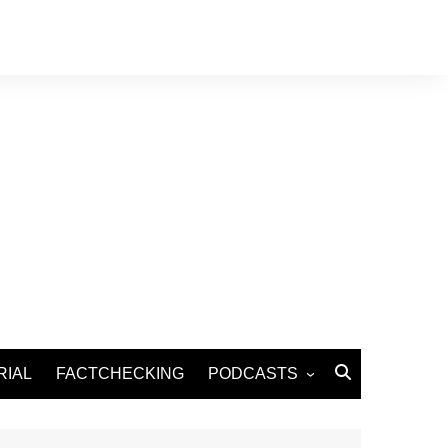
RIAL
FACTCHECKING
PODCASTS
Podcast Santé
Podcast Environnement