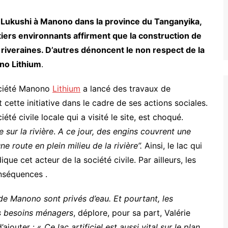
iel Lukushi à Manono dans la province du Tanganyika,
iers environnants affirment que la construction de
riveraines. D’autres dénoncent le non respect de la
no Lithium
.
société Manono
Lithium
a lancé des travaux de
t cette initiative dans le cadre de ses actions sociales.
té civile locale qui a visité le site, est choqué.
 sur la rivière
.
A ce jour, des engins couvrent une
une route en plein milieu de la rivière”.
Ainsi, le lac qui
dique cet acteur de la société civile. Par ailleurs, les
onséquences .
 de Manono sont privés d’eau. Et pourtant, les
s besoins ménagers
, déplore, pour sa part, Valérie
d’ajouter : «
Ce lac artificiel est aussi vital sur le plan