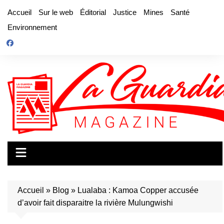
Aller
Accueil
Sur le web
Éditorial
Justice
Mines
Santé
au
Environnement
contenu
Accueil
»
Blog
»
Lualaba : Kamoa Copper accusée
d’avoir fait disparaitre la rivière Mulungwishi