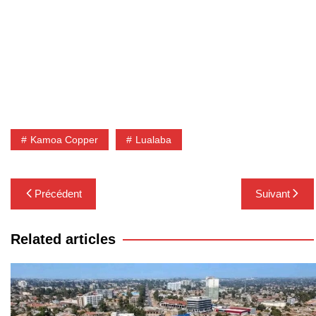
Kamoa Copper
Lualaba
Navigation
Précédent
Suivant
de
l’article
Related articles