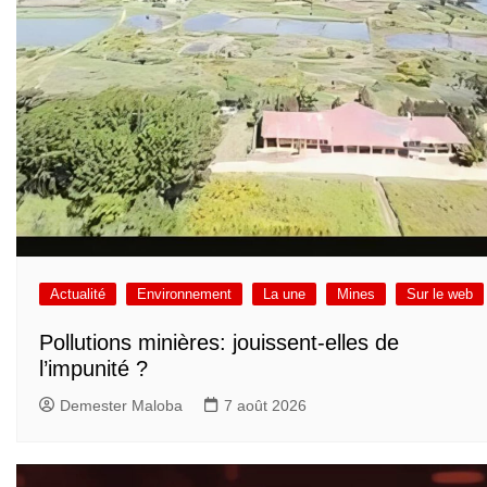
Actualité
Environnement
La une
Mines
Sur le web
Pollutions minières: jouissent-elles de
l’impunité ?
Demester Maloba
7 août 2026