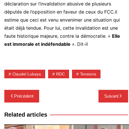
déclaration sur l’invalidation abusive de plusieurs
députés de l’opposition en faveur de ceux du FCC.il
estime que ceci est venu envenimer une situation qui
était déjà tendue. Pour lui, cette invalidation est une
faute historique majeure, contre la démocratie. «
Elle
est immorale et indéfendable
». Dit-il
Claudel Lubaya
RDC
Tensions
Navigation
Précédent
Suivant
de
l’article
Related articles