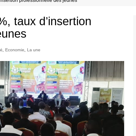
insertion professionnelle des jeunes
%, taux d’insertion
jeunes
té
,
Economie
,
La une