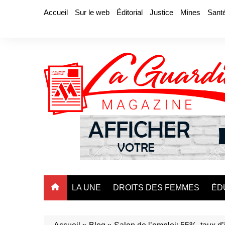
Aller
Accueil
Sur le web
Éditorial
Justice
Mines
Sant
au
contenu
LA UNE
DROITS DES FEMMES
ÉD