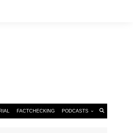
RIAL
FACTCHECKING
PODCASTS
Podcast Santé
Podcast Environnement