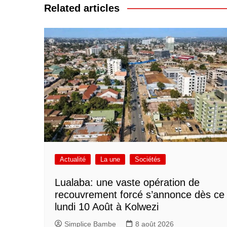
l’article
Related articles
Actualité
La une
Sociétés
Lualaba: une vaste opération de
recouvrement forcé s’annonce dès ce
lundi 10 Août à Kolwezi
Simplice Bambe
8 août 2026