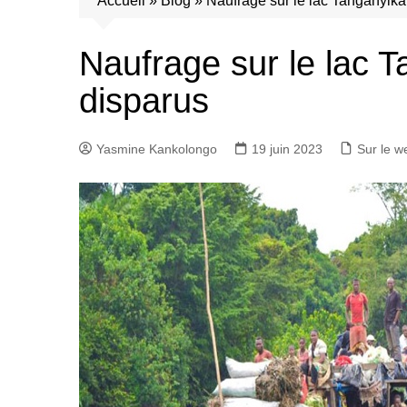
Accueil
»
Blog
»
Naufrage sur le lac Tanganyika
Naufrage sur le lac T
disparus
Yasmine Kankolongo
19 juin 2023
Sur le w