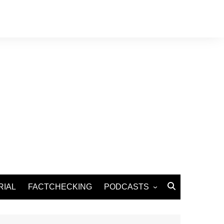
RIAL
FACTCHECKING
PODCASTS
Podcast Santé
Podcast Environnement