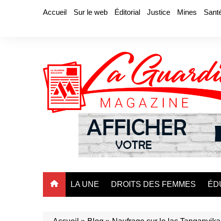
Aller
Accueil
Sur le web
Éditorial
Justice
Mines
Sant
au
contenu
LA UNE
DROITS DES FEMMES
ÉD