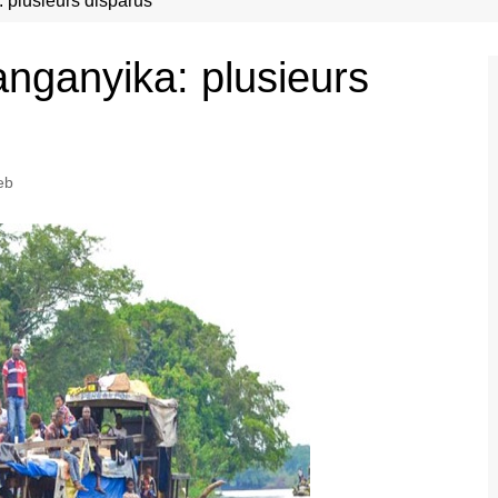
: plusieurs disparus
anganyika: plusieurs
eb