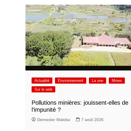
Actualité
Environnement
La une
Mines
Sur le web
Pollutions minières: jouissent-elles de
l’impunité ?
Demester Maloba
7 août 2026