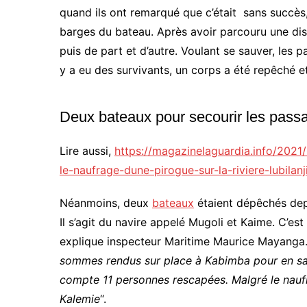
quand ils ont remarqué que c’était sans succès, 
barges du bateau. Après avoir parcouru une dis
puis de part et d’autre. Voulant se sauver, les pa
y a eu des survivants, un corps a été repêché 
Deux bateaux pour secourir les pass
Lire aussi,
https://magazinelaguardia.info/202
le-naufrage-dune-pirogue-sur-la-riviere-lubilanj
Néanmoins, deux
bateaux
étaient dépêchés dep
Il s’agit du navire appelé Mugoli et Kaime. C’es
explique inspecteur Maritime Maurice Mayanga.
sommes rendus sur place à Kabimba pour en savo
compte 11 personnes rescapées. Malgré le naufr
Kalemie
“.