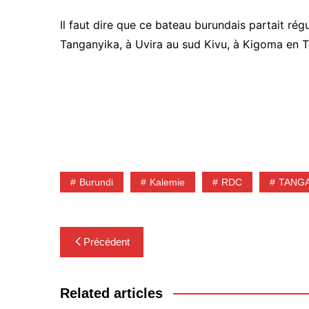
Il faut dire que ce bateau burundais partait ré
Tanganyika, à Uvira au sud Kivu, à Kigoma en T
Burundi
Kalemie
RDC
TANGA
Navigation
Précédent
de
l’article
Related articles