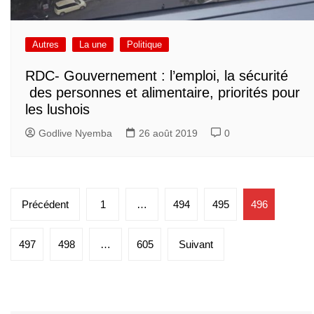
Autres
La une
Politique
RDC- Gouvernement : l’emploi, la sécurité
des personnes et alimentaire, priorités pour
les lushois
Godlive Nyemba
26 août 2019
0
Pagination
Précédent
1
…
494
495
496
des
publications
497
498
…
605
Suivant