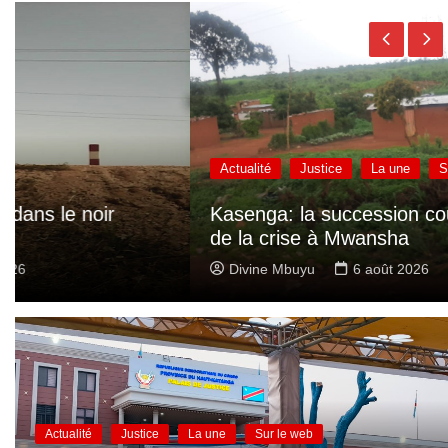
Actualité
Justice
La une
Sociétés
Sur le web
Kasenga: la succession coutumière au cœur
de la crise à Mwansha
Divine Mbuyu
6 août 2026
Actualité
Justice
La une
Sur le web